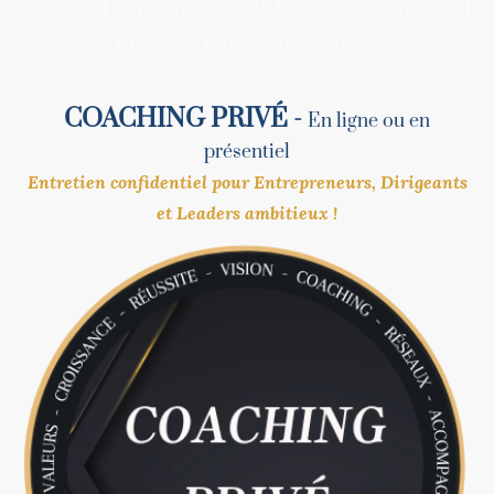
37 ans d'expérience • 90% de réussite• N°1
France 9 ans consécutifs
COACHING PRIVÉ -
En ligne ou en
présentiel
Entretien confidentiel pour Entrepreneurs, Dirigeants
et Leaders ambitieux !