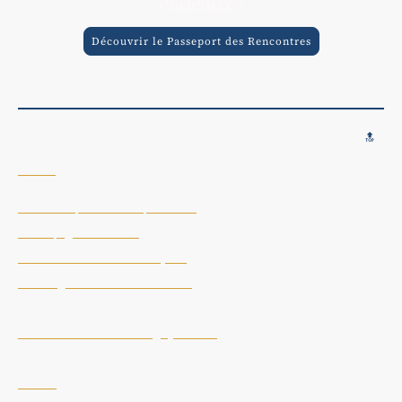
cadeaux !
Découvrir le Passeport des Rencontres
🔝
Accueil
Formations, MasterClass, Mentorat
Accompagnement Privé
Le rendez-vous Business du jeudi
Parrainage : Le Cercle des Leaders
Evènements de Networking by Nikolina
Le Club