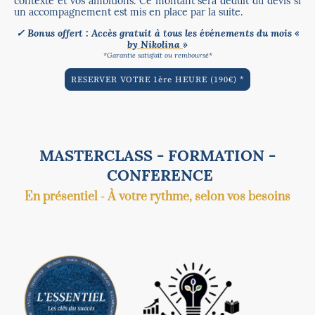
contexte et vos ambitions. Ce montant sera déduit du devis si
un accompagnement est mis en place par la suite.
✓ Bonus offert : Accès gratuit à tous les événements du mois «
by Nikolina
»
*Garantie satisfait ou remboursé*
RESERVER VOTRE 1ère HEURE (190€) *
MASTERCLASS - FORMATION -
CONFERENCE
En présentiel - À votre rythme, selon vos besoins