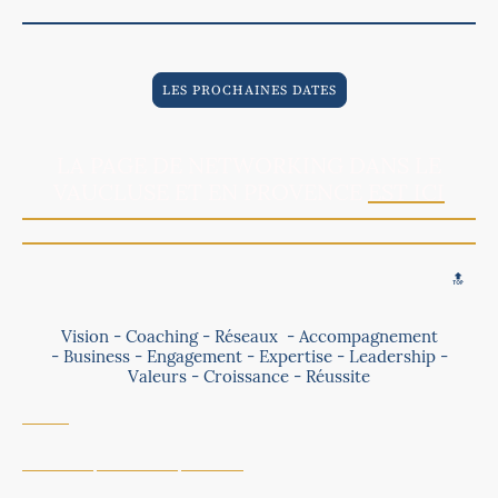
LES PROCHAINES DATES
LA PAGE DE NETWORKING DANS LE
VAUCLUSE ET EN PROVENCE
EST ICI
🔝
Vision - Coaching - Réseaux - Accompagnement
- Business - Engagement - Expertise - Leadership -
Valeurs - Croissance - Réussite
Accueil
Formations, MasterClass, Mentorat
Accompagnement Privé