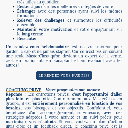
très utiles au quotidien.
Rester à jour
sur les meilleures stratégies de vente
Échanger
avec des personnes ayant suivi les mêmes
formations
Relever des challenges
et surmonter les difficultés
ensemble
Maintenir votre motivation
et votre engagement sur
le
long terme
Réseauter
Un rendez-vous hebdomadaire
est un vrai moteur pour
garder le cap et ne jamais stagner. Car ce n’est pas en suivant
une seule MasterClass qu’on devient un expert de la vente,
c’est en pratiquant, en s’adaptant et en évoluant avec les
autres !
LE RENDEZ-VOUS BUSINESS
COACHING PRIVE
- Votre progression sur-mesure
Réponse :
Les entretiens privés,
c’est l’opportunité d’aller
plus loin et plus vite.
Contrairement aux MasterClass en
groupe, il est
entièrement personnalisé en fonction de vos
besoins,
vos blocages et vos objectifs. Confidentiel, vous
bénéficiez d’un accompagnement sur-mesure, avec des
stratégies adaptées à votre activité et un suivi précis pour
maximiser vos résultats.
Si vous voulez un plan d’action
ultra-ciblé et un feedback direct, le coaching privé est la