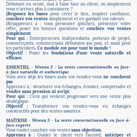
Débutant en vente, mal à l’aise face au client, ou simplement
vous n'arrivez plus à convaincre ?
(Re)posez les bases
pour créer le lien, inspirer confiance,
conclure vos ventes
simplement et en gardant vos valeurs.
(Ré)apprenez à : vous présenter (pitcher), présenter votre
offre, poser les bonnes questions et
conclure vos ventes
simplement
Pour qui :
Entrepreneurs, indépendants, porteurs de projet,
commerçants, commerciaux débutants (ou pas), et aussi pour
les particuliers.
Ce module est pour tout le monde !
Objectif :
Poser les
fondations d’une vente naturelle et
efficace.
ESSENTIEL
- Niveau 2 - La vente conversationnelle en face-
à-face naturelle et authentique
Vous avez déjà les bases mais vos rendez-vous
ne concluent
pas
Apprenez à : structurer vos échanges, écouter, comprendre et
vendre sans pression ni script
Pour qui :
Ceux qui veulent progresser vers une vente plus
stratégique.
Objectif :
Transformer vos rendez-vous en échanges
constructifs pour des ventes assurées.
MAÎTRISE
- Niveau 3 - La vente conversationnelle en face-à-
face experte
Vous voulez conclure vos ventes
sans objection.
Apprenez à :
Guider le client vers l’accord,
anticiper et